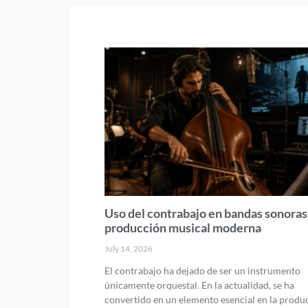
Uso del contrabajo en bandas sonoras
producción musical moderna
July 14, 2026
El contrabajo ha dejado de ser un instrumento
únicamente orquestal. En la actualidad, se ha
convertido en un elemento esencial en la produ