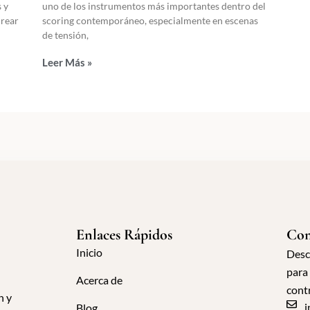
 y
uno de los instrumentos más importantes dentro del
crear
scoring contemporáneo, especialmente en escenas
de tensión,
Leer Más »
Enlaces Rápidos
Con
Inicio
Desc
para
Acerca de
cont
n y
i
Blog